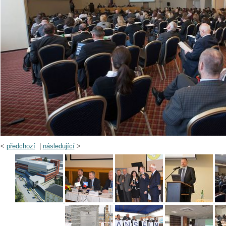
<
předchozí
|
následující
>