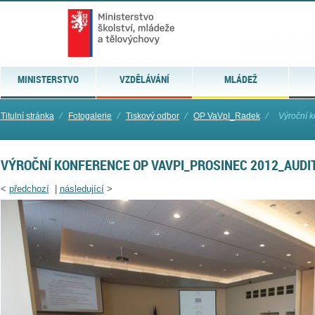
MINISTERSTVO
VZDĚLÁVÁNÍ
MLÁDEŽ
Titulní stránka
⁄
Fotogalerie
⁄
Tiskový odbor
⁄
OP VaVpI_Radek
⁄
Výroční k
VÝROČNÍ KONFERENCE OP VAVPI_PROSINEC 2012_AUDI
<
předchozí
|
následující
>