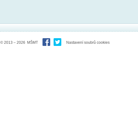
© 2013 – 2026 MŠMT
Nastavení soubrů cookies