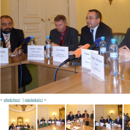
<
předchozí
|
následující
>