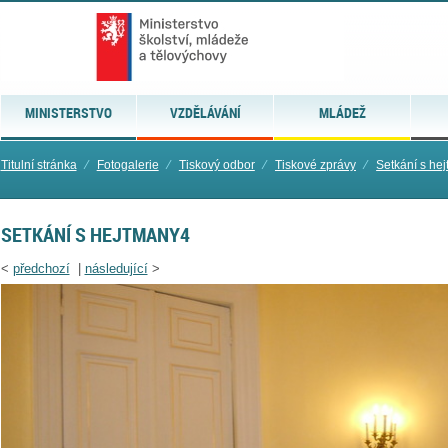
MINISTERSTVO
VZDĚLÁVÁNÍ
MLÁDEŽ
Titulní stránka
⁄
Fotogalerie
⁄
Tiskový odbor
⁄
Tiskové zprávy
⁄
Setkání s he
SETKÁNÍ S HEJTMANY4
<
předchozí
|
následující
>