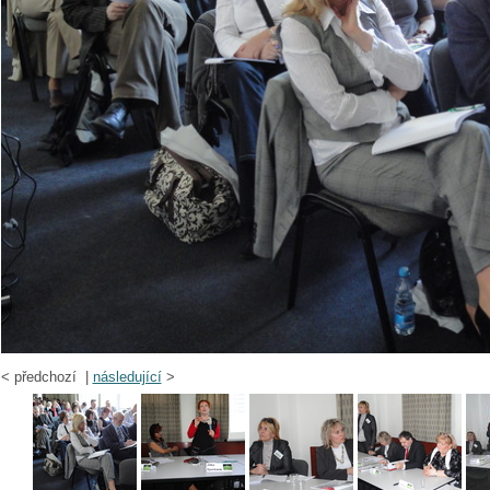
<
předchozí |
následující
>