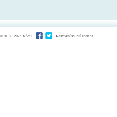
© 2013 – 2026 MŠMT
Nastavení soubrů cookies