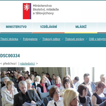
MINISTERSTVO
VZDĚLÁVÁNÍ
MLÁDEŽ
Titulní stránka
⁄
Fotogalerie
⁄
Tiskový odbor
⁄
Tiskové zprávy
⁄
Dítě v labyri
DSC00334
<
předchozí |
následující
>