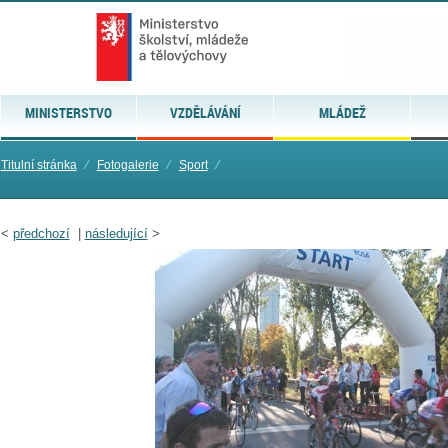
MINISTERSTVO
VZDĚLÁVÁNÍ
MLÁDEŽ
Titulní stránka
⁄
Fotogalerie
⁄
Sport
⁄
<
předchozí
|
následující
>