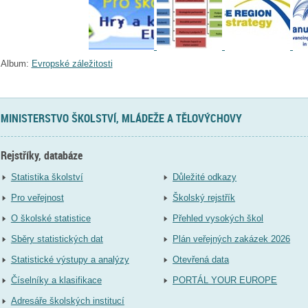
Album:
Evropské záležitosti
MINISTERSTVO ŠKOLSTVÍ, MLÁDEŽE A TĚLOVÝCHOVY
Rejstříky, databáze
Statistika školství
Důležité odkazy
Pro veřejnost
Školský rejstřík
O školské statistice
Přehled vysokých škol
Sběry statistických dat
Plán veřejných zakázek 2026
Statistické výstupy a analýzy
Otevřená data
Číselníky a klasifikace
PORTÁL YOUR EUROPE
Adresáře školských institucí