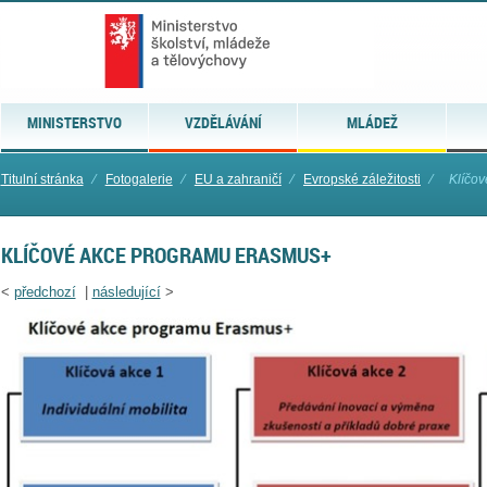
MINISTERSTVO
VZDĚLÁVÁNÍ
MLÁDEŽ
Titulní stránka
⁄
Fotogalerie
⁄
EU a zahraničí
⁄
Evropské záležitosti
⁄
Klíčo
KLÍČOVÉ AKCE PROGRAMU ERASMUS+
<
předchozí
|
následující
>