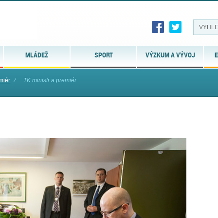
MLÁDEŽ
SPORT
VÝZKUM A VÝVOJ
E
miér
⁄
TK ministr a premiér