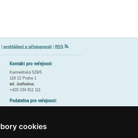
|
prohlášení o přístupnosti
|
RSS
Kontakt pro veřejnost
Karmelitská 529/5
118 12 Praha 1
tel. ústředna:
+420 234 811 111
Podatelna pro veřejnost:
pondělí a středa - 7:30-17:00
úterý a čtvrtek - 7:30-15:30
pátek - 7:30-14:00
bory cookies
8:30 - 9:30 - bezpečnostní přestávka