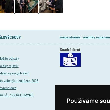
TĚLOVÝCHOVY
mapa stránek
|
novinky e-mailem
Snadné čtení
ležité odkazy
olský rejstřík
ehled vysokých škol
án veřejných zakázek 2026
evřená data
ORTÁL YOUR EUROPE
Používáme sou