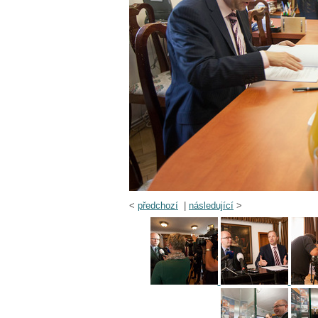
<
předchozí
|
následující
>