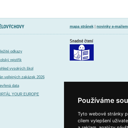
TĚLOVÝCHOVY
mapa stránek
|
novinky e-mailem
Snadné čtení
ležité odkazy
olský rejstřík
ehled vysokých škol
án veřejných zakázek 2026
evřená data
ORTÁL YOUR EUROPE
Používáme sou
Tyto webové stránky po
cílem vylepšení uživat
a reklam, analýzy návš