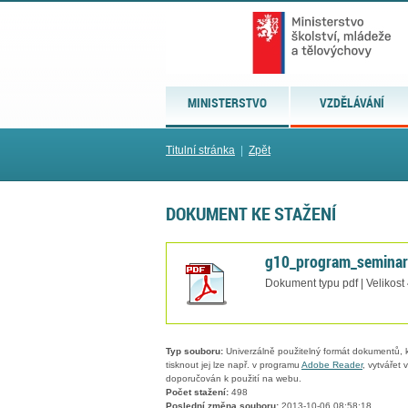
MINISTERSTVO
VZDĚLÁVÁNÍ
Titulní stránka
|
Zpět
DOKUMENT KE STAŽENÍ
g10_program_seminar
Dokument typu pdf | Velikost
Typ souboru:
Univerzálně použitelný formát dokumentů, kt
tisknout jej lze např. v programu
Adobe Reader
, vytvářet
doporučován k použití na webu.
Počet stažení:
498
Poslední změna souboru:
2013-10-06 08:58:18