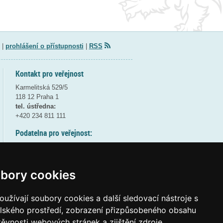
|
prohlášení o přístupnosti
|
RSS
Kontakt pro veřejnost
Karmelitská 529/5
118 12 Praha 1
tel. ústředna:
+420 234 811 111
Podatelna pro veřejnost:
pondělí a středa - 7:30-17:00
úterý a čtvrtek - 7:30-15:30
pátek - 7:30-14:00
bory cookies
8:30 - 9:30 - bezpečnostní přestávka
(více informací
ZDE
)
užívají soubory cookies a další sledovací nástroje s
elského prostředí, zobrazení přizpůsobeného obsahu
Elektronická podatelna:
těvnosti webových stránek a zjištění zdroje
posta@msmt
gov
cz