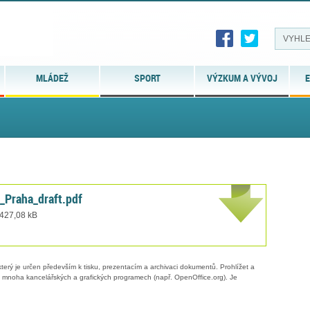
MLÁDEŽ
SPORT
VÝZKUM A VÝVOJ
E
_Praha_draft.pdf
 427,08 kB
erý je určen především k tisku, prezentacím a archivaci dokumentů. Prohlížet a
 v mnoha kancelářských a grafických programech (např. OpenOffice.org). Je