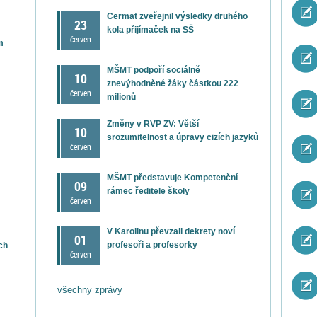
Cermat zveřejnil výsledky druhého
23
kola přijímaček na SŠ
červen
m
MŠMT podpoří sociálně
10
znevýhodněné žáky částkou 222
červen
milionů
Změny v RVP ZV: Větší
10
srozumitelnost a úpravy cizích jazyků
červen
MŠMT představuje Kompetenční
09
rámec ředitele školy
červen
V Karolinu převzali dekrety noví
01
profesoři a profesorky
ch
červen
všechny zprávy