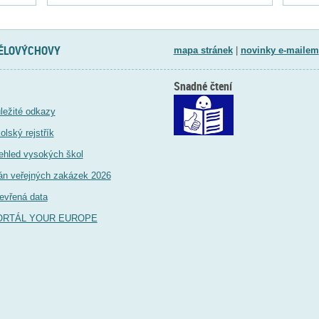
TĚLOVÝCHOVY
mapa stránek
|
novinky e-mailem
Snadné čtení
ležité odkazy
olský rejstřík
ehled vysokých škol
án veřejných zakázek 2026
evřená data
ORTÁL YOUR EUROPE