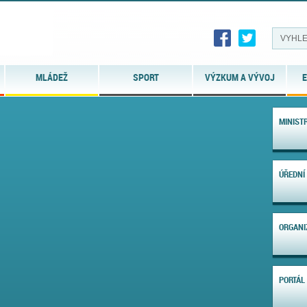
MLÁDEŽ
SPORT
VÝZKUM A VÝVOJ
E
MINIST
ÚŘEDNÍ
ORGANI
PORTÁL