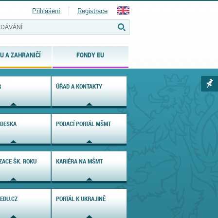
Přihlášení
Registrace
U A ZAHRANIČÍ
FONDY EU
R
ÚŘAD A KONTAKTY
 DESKA
PODACÍ PORTÁL MŠMT
ZACE ŠK. ROKU
KARIÉRA NA MŠMT
 EDU.CZ
PORTÁL K UKRAJINĚ