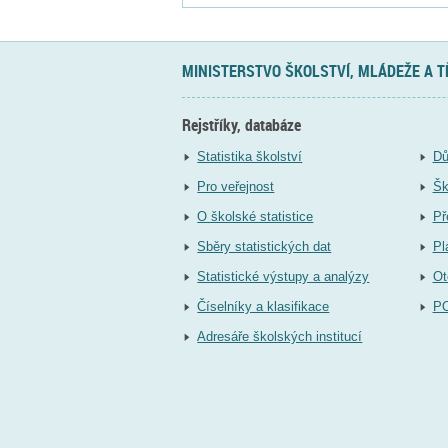
MINISTERSTVO ŠKOLSTVÍ, MLÁDEŽE A 
Rejstříky, databáze
Statistika školství
Dů
Pro veřejnost
Šk
O školské statistice
Př
Sběry statistických dat
Pl
Statistické výstupy a analýzy
Ot
Číselníky a klasifikace
P
Adresáře školských institucí