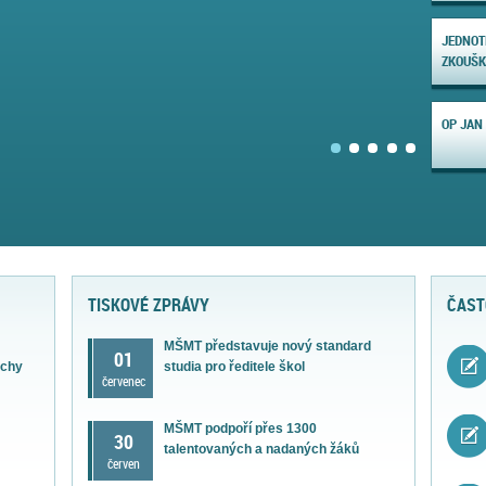
JEDNOT
ZKOUŠ
OP JAN
TISKOVÉ ZPRÁVY
ČAST
MŠMT představuje nový standard
01
ěchy
studia pro ředitele škol
červenec
MŠMT podpoří přes 1300
30
talentovaných a nadaných žáků
červen