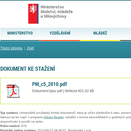
MINISTERSTVO
VZDĚLÁVÁNÍ
MLÁDEŽ
Titulní stránka
|
Zpět
DOKUMENT KE STAŽENÍ
PM_c5_2010.pdf
Dokument typu pdf | Velikost 401,42 kB
Typ souboru:
Univerzálně použitelný formát dokumentů, který je určen především k tisku, prezen
tisknout jej lze např. v programu
Adobe Reader
, vytvářet v mnoha kancelářských a grafických pr
doporučován k použití na webu.
Počet stažení:
676
Poslední změna souboru:
2013-09-22 04:49:07, Brumovská Lucie