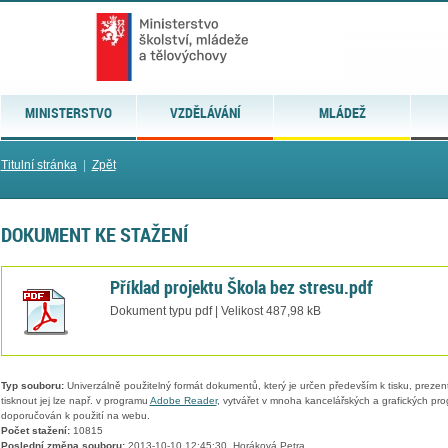
MINISTERSTVO
VZDĚLÁVÁNÍ
MLÁDEŽ
Titulní stránka
|
Zpět
DOKUMENT KE STAŽENÍ
Příklad projektu Škola bez stresu.pdf
Dokument typu pdf | Velikost 487,98 kB
Typ souboru:
Univerzálně použitelný formát dokumentů, který je určen především k tisku, prezen
tisknout jej lze např. v programu
Adobe Reader
, vytvářet v mnoha kancelářských a grafických pr
doporučován k použití na webu.
Počet stažení:
10815
Poslední změna souboru:
2013-10-10 12:45:30, Horáková Petra