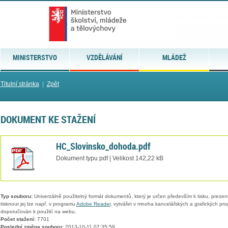
MINISTERSTVO
VZDĚLÁVÁNÍ
MLÁDEŽ
Titulní stránka
|
Zpět
DOKUMENT KE STAŽENÍ
HC_Slovinsko_dohoda.pdf
Dokument typu pdf | Velikost 142,22 kB
Typ souboru:
Univerzálně použitelný formát dokumentů, který je určen především k tisku, prezen
tisknout jej lze např. v programu
Adobe Reader
, vytvářet v mnoha kancelářských a grafických pr
doporučován k použití na webu.
Počet stažení:
7701
Poslední změna souboru:
2013-10-11 07:35:59