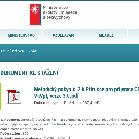
MINISTERSTVO
VZDĚLÁVÁNÍ
MLÁDEŽ
Titulní stránka
|
Zpět
DOKUMENT KE STAŽENÍ
Metodický pokyn č. 2 k Příručce pro příjemce O
VaVpI, verze 3.0.pdf
Dokument typu pdf | Velikost 367,41 kB
Typ souboru:
Univerzálně použitelný formát dokumentů, který je určen především k tisku, prezen
tisknout jej lze např. v programu
Adobe Reader
, vytvářet v mnoha kancelářských a grafických pr
doporučován k použití na webu.
Počet stažení:
865
Poslední změna souboru:
2013-10-10 17:53:54