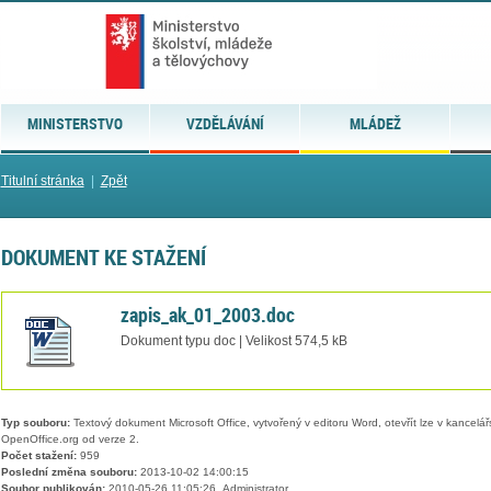
MINISTERSTVO
VZDĚLÁVÁNÍ
MLÁDEŽ
Titulní stránka
|
Zpět
DOKUMENT KE STAŽENÍ
zapis_ak_01_2003.doc
Dokument typu doc | Velikost 574,5 kB
Typ souboru:
Textový dokument Microsoft Office, vytvořený v editoru Word, otevřít lze v kancelářs
OpenOffice.org od verze 2.
Počet stažení:
959
Poslední změna souboru:
2013-10-02 14:00:15
Soubor publikován:
2010-05-26 11:05:26, Administrator