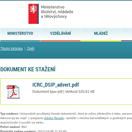
MINISTERSTVO
VZDĚLÁVÁNÍ
MLÁDEŽ
Titulní stránka
|
Zpět
DOKUMENT KE STAŽENÍ
ICRC_DSIP_advert.pdf
Dokument typu pdf | Velikost 320,61 kB
Typ souboru:
Univerzálně použitelný formát dokumentů, který je určen především k tisku, prezen
tisknout jej lze např. v programu
Adobe Reader
, vytvářet v mnoha kancelářských a grafických pr
doporučován k použití na webu.
Počet stažení:
862
Poslední změna souboru:
2013-10-08 11:32:45