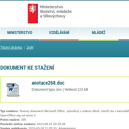
MINISTERSTVO
VZDĚLÁVÁNÍ
MLÁDEŽ
Titulní stránka
|
Zpět
DOKUMENT KE STAŽENÍ
anotace268.doc
Dokument typu doc | Velikost 115 kB
Typ souboru:
Textový dokument Microsoft Office, vytvořený v editoru Word, otevřít lze v kancelářs
OpenOffice.org od verze 2.
Počet stažení:
295
Poslední změna souboru:
2013-08-22 00:26:48
Soubor publikován:
2010-05-26 11:05:33, Administrator