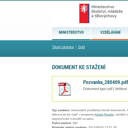
MINISTERSTVO
VZDĚLÁVÁNÍ
Titulní stránka
|
Zpět
DOKUMENT KE STAŽENÍ
Pozvanka_280409.pd
Dokument typu pdf | Velikost
Typ souboru:
Univerzálně použitelný formát dokumentů, kt
tisknout jej lze např. v programu
Adobe Reader
, vytvářet
doporučován k použití na webu.
Počet stažení:
382
Poslední změna souboru:
2013-09-05 15:51:28