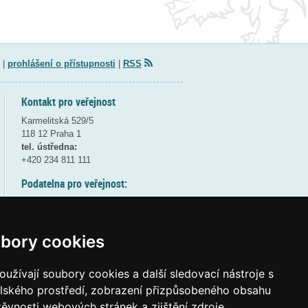
|
prohlášení o přístupnosti
|
RSS
Kontakt pro veřejnost
Karmelitská 529/5
118 12 Praha 1
tel. ústředna:
+420 234 811 111
Podatelna pro veřejnost:
pondělí a středa - 7:30-17:00
úterý a čtvrtek - 7:30-15:30
pátek - 7:30-14:00
bory cookies
8:30 - 9:30 - bezpečnostní přestávka
(více informací
ZDE
)
užívají soubory cookies a další sledovací nástroje s
elského prostředí, zobrazení přizpůsobeného obsahu
Elektronická podatelna:
těvnosti webových stránek a zjištění zdroje
posta@msmt
gov
cz