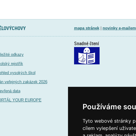
TĚLOVÝCHOVY
mapa stránek
|
novinky e-mailem
Snadné čtení
ležité odkazy
olský rejstřík
ehled vysokých škol
án veřejných zakázek 2026
evřená data
ORTÁL YOUR EUROPE
Používáme sou
Tyto webové stránky po
cílem vylepšení uživat
a reklam, analýzy návš