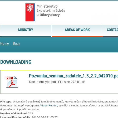
MINISTRY
AREAS OF WORK
CONTAC
Home
|
Back
DOWNLOADING
Pozvanka_seminar_zadatele_1.3_2.2_042010.p
Document type pdf | File size 273.81 kB
File type:
Univerzálně použitelný formát dokumentů, který je určen především k tisku, prezentací
tisknout jej lze např. v programu
Adobe Reader
, vytvářet v mnoha kancelářských a grafických pr
doporučován k použití na webu.
Number of download:
243
Last modification of file:
2010-05-26 11:05:57