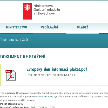
MINISTERSTVO
VZDĚLÁVÁNÍ
MLÁDEŽ
Titulní stránka
|
Zpět
DOKUMENT KE STAŽENÍ
Evropsky_den_informaci_plakat.pdf
Dokument typu pdf | Velikost 644,54 kB
Typ souboru:
Univerzálně použitelný formát dokumentů, který je určen především k tisku, prezen
tisknout jej lze např. v programu
Adobe Reader
, vytvářet v mnoha kancelářských a grafických pr
doporučován k použití na webu.
Počet stažení:
1063
Poslední změna souboru:
2013-10-06 12:16:58