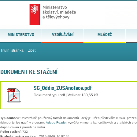
MINISTERSTVO
VZDĚLÁVÁNÍ
MLÁDEŽ
Titulní stránka
|
Zpět
DOKUMENT KE STAŽENÍ
SG_Oddis_ZUSAnotace.pdf
Dokument typu pdf | Velikost 130,65 kB
Typ souboru:
Univerzálně použitelný formát dokumentů, který je určen především k tisku, prezen
tisknout jej lze např. v programu
Adobe Reader
, vytvářet v mnoha kancelářských a grafických pr
doporučován k použití na webu.
Počet stažení:
732
Poslední změna souboru:
2013-10-09 16:07:38