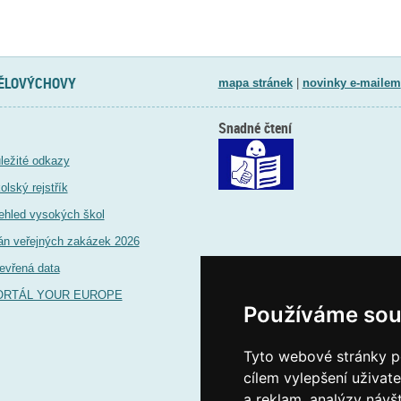
TĚLOVÝCHOVY
mapa stránek
|
novinky e-mailem
Snadné čtení
ležité odkazy
olský rejstřík
ehled vysokých škol
án veřejných zakázek 2026
evřená data
ORTÁL YOUR EUROPE
Používáme sou
Tyto webové stránky po
cílem vylepšení uživat
a reklam, analýzy návš