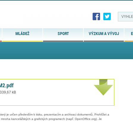
MLÁDEŽ
SPORT
VÝZKUM A VÝVOJ
E
CM2.pdf
 339,67 kB
erý je určen především k tisku, prezentacím a archivaci dokumentů. Prohlížet a
 v mnoha kancelářských a grafických programech (např. OpenOffice.org). Je