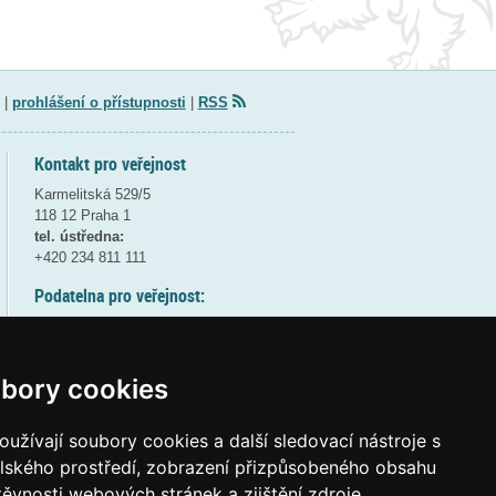
|
prohlášení o přístupnosti
|
RSS
Kontakt pro veřejnost
Karmelitská 529/5
118 12 Praha 1
tel. ústředna:
+420 234 811 111
Podatelna pro veřejnost:
pondělí a středa - 7:30-17:00
úterý a čtvrtek - 7:30-15:30
pátek - 7:30-14:00
bory cookies
8:30 - 9:30 - bezpečnostní přestávka
(více informací
ZDE
)
užívají soubory cookies a další sledovací nástroje s
elského prostředí, zobrazení přizpůsobeného obsahu
Elektronická podatelna:
těvnosti webových stránek a zjištění zdroje
posta@msmt
gov
cz