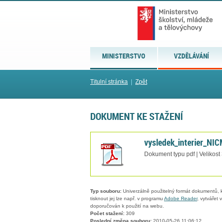
MINISTERSTVO
VZDĚLÁVÁNÍ
Titulní stránka
|
Zpět
DOKUMENT KE STAŽENÍ
vysledek_interier_NI
Dokument typu pdf | Velikost
Typ souboru:
Univerzálně použitelný formát dokumentů, kt
tisknout jej lze např. v programu
Adobe Reader
, vytvářet
doporučován k použití na webu.
Počet stažení:
309
Poslední změna souboru:
2010-05-26 11:06:12