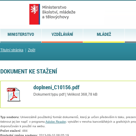
MINISTERSTVO
VZDĚLÁVÁNÍ
MLÁDEŽ
Titulní stránka
|
Zpět
DOKUMENT KE STAŽENÍ
doplneni_C10156.pdf
Dokument typu pdf | Velikost 368,78 kB
Typ souboru:
Univerzálně použitelný formát dokumentů, který je určen především k tisku, prezen
tisknout jej lze např. v programu
Adobe Reader
, vytvářet v mnoha kancelářských a grafických pr
doporučován k použití na webu.
Počet stažení:
484
Poslední změna souboru:
2013-09-10 08:05:19