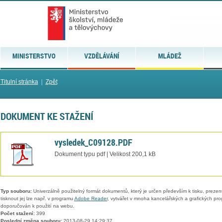
MINISTERSTVO
VZDĚLÁVÁNÍ
MLÁDEŽ
Titulní stránka
|
Zpět
DOKUMENT KE STAŽENÍ
vysledek_C09128.PDF
Dokument typu pdf | Velikost 200,1 kB
Typ souboru:
Univerzálně použitelný formát dokumentů, který je určen především k tisku, prezen
tisknout jej lze např. v programu
Adobe Reader
, vytvářet v mnoha kancelářských a grafických pr
doporučován k použití na webu.
Počet stažení:
399
Poslední změna souboru:
2013-08-29 14:29:37