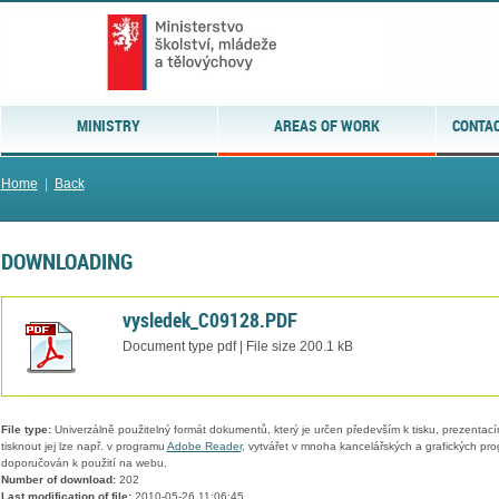
MINISTRY
AREAS OF WORK
CONTAC
Home
|
Back
DOWNLOADING
vysledek_C09128.PDF
Document type pdf | File size 200.1 kB
File type:
Univerzálně použitelný formát dokumentů, který je určen především k tisku, prezentací
tisknout jej lze např. v programu
Adobe Reader
, vytvářet v mnoha kancelářských a grafických pr
doporučován k použití na webu.
Number of download:
202
Last modification of file:
2010-05-26 11:06:45