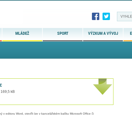
MLÁDEŽ
SPORT
VÝZKUM A VÝVOJ
E
c
 169,5 kB
 v editoru Word, otevřít lze v kancelářském balíku Microsoft Office či