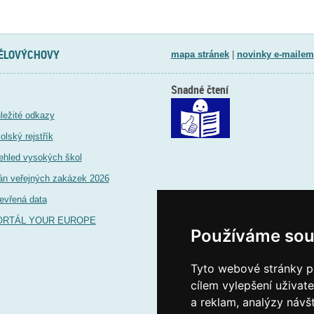
TĚLOVÝCHOVY
mapa stránek
|
novinky e-mailem
Snadné čtení
ležité odkazy
olský rejstřík
ehled vysokých škol
án veřejných zakázek 2026
evřená data
ORTÁL YOUR EUROPE
Používáme sou
Tyto webové stránky po
cílem vylepšení uživat
a reklam, analýzy návš