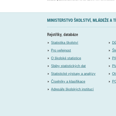
MINISTERSTVO ŠKOLSTVÍ, MLÁDEŽE A 
Rejstříky, databáze
Statistika školství
Dů
Pro veřejnost
Šk
O školské statistice
Př
Sběry statistických dat
Pl
Statistické výstupy a analýzy
Ot
Číselníky a klasifikace
P
Adresáře školských institucí