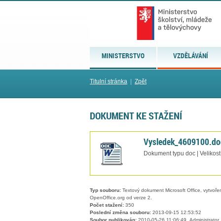
MINISTERSTVO
VZDĚLÁVÁNÍ
Titulní stránka
|
Zpět
DOKUMENT KE STAŽENÍ
Vysledek_4609100.do
Dokument typu doc | Velikost
Typ souboru:
Textový dokument Microsoft Office, vytvořený
OpenOffice.org od verze 2.
Počet stažení:
350
Poslední změna souboru:
2013-09-15 12:53:52
Soubor publikován:
2010-05-26 11:06:49, Administrator