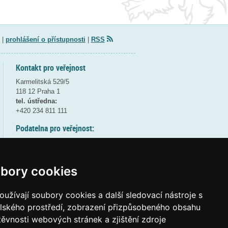
|
prohlášení o přístupnosti
|
RSS
Kontakt pro veřejnost
Karmelitská 529/5
118 12 Praha 1
tel. ústředna:
+420 234 811 111
Podatelna pro veřejnost:
pondělí a středa - 7:30-17:00
úterý a čtvrtek - 7:30-15:30
pátek - 7:30-14:00
bory cookies
8:30 - 9:30 - bezpečnostní přestávka
(více informací
ZDE
)
užívají soubory cookies a další sledovací nástroje s
elského prostředí, zobrazení přizpůsobeného obsahu
Elektronická podatelna:
těvnosti webových stránek a zjištění zdroje
posta@msmt
gov
cz