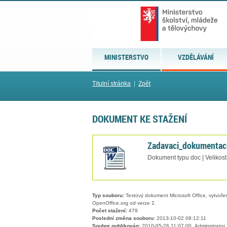
MINISTERSTVO
VZDĚLÁVÁNÍ
Titulní stránka
|
Zpět
DOKUMENT KE STAŽENÍ
Zadavaci_dokumentac
Dokument typu doc | Velikost
Typ souboru:
Textový dokument Microsoft Office, vytvořený
OpenOffice.org od verze 2.
Počet stažení:
479
Poslední změna souboru:
2013-10-02 08:12:11
Soubor publikován:
2010-05-26 11:07:00, Administrator