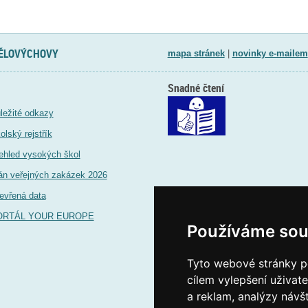
TĚLOVÝCHOVY
mapa stránek
|
novinky e-mailem
Snadné čtení
ležité odkazy
olský rejstřík
ehled vysokých škol
án veřejných zakázek 2026
evřená data
ORTÁL YOUR EUROPE
Používáme sou
Tyto webové stránky po
cílem vylepšení uživat
a reklam, analýzy návš