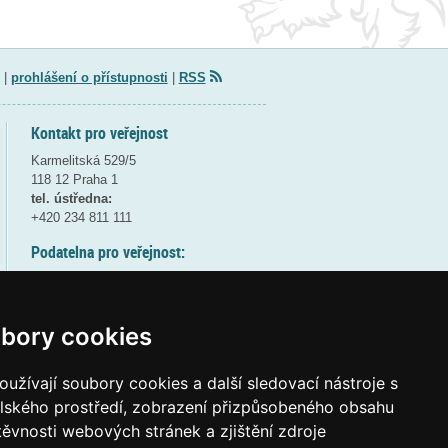
|
prohlášení o přístupnosti
|
RSS
Kontakt pro veřejnost
Karmelitská 529/5
118 12 Praha 1
tel. ústředna:
+420 234 811 111
Podatelna pro veřejnost:
pondělí a středa - 7:30-17:00
úterý a čtvrtek - 7:30-15:30
pátek - 7:30-14:00
bory cookies
8:30 - 9:30 - bezpečnostní přestávka
(více informací
ZDE
)
užívají soubory cookies a další sledovací nástroje s
elského prostředí, zobrazení přizpůsobeného obsahu
Elektronická podatelna:
těvnosti webových stránek a zjištění zdroje
posta@msmt.gov.cz