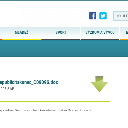
MLÁDEŽ
SPORT
VÝZKUM A VÝVOJ
E
epublicitakonec_C09096.doc
 295,5 kB
 v editoru Word, otevřít lze v kancelářském balíku Microsoft Office či