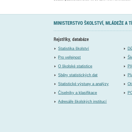
MINISTERSTVO ŠKOLSTVÍ, MLÁDEŽE A 
Rejstříky, databáze
Statistika školství
Dů
Pro veřejnost
Šk
O školské statistice
Př
Sběry statistických dat
Pl
Statistické výstupy a analýzy
Ot
Číselníky a klasifikace
P
Adresáře školských institucí