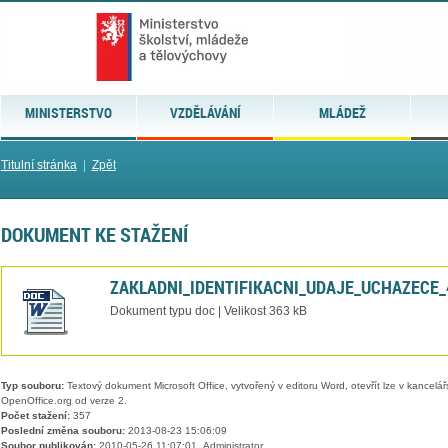
MINISTERSTVO
VZDĚLÁVÁNÍ
MLÁDEŽ
Titulní stránka
|
Zpět
DOKUMENT KE STAŽENÍ
ZAKLADNI_IDENTIFIKACNI_UDAJE_UCHAZECE_
Dokument typu doc | Velikost 363 kB
Typ souboru:
Textový dokument Microsoft Office, vytvořený v editoru Word, otevřít lze v kancelářs
OpenOffice.org od verze 2.
Počet stažení:
357
Poslední změna souboru:
2013-08-23 15:06:09
Soubor publikován:
2010-05-26 11:07:01, Administrator