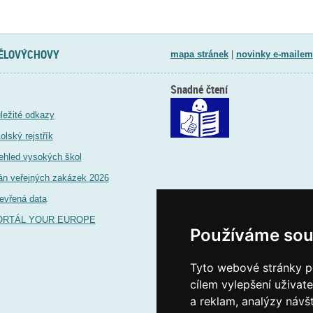
TĚLOVÝCHOVY
mapa stránek
|
novinky e-mailem
Snadné čtení
ležité odkazy
olský rejstřík
ehled vysokých škol
án veřejných zakázek 2026
evřená data
ORTÁL YOUR EUROPE
Používáme sou
Tyto webové stránky po
cílem vylepšení uživat
a reklam, analýzy návš