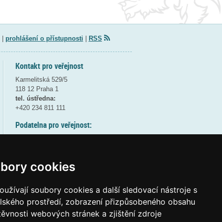
|
prohlášení o přístupnosti
|
RSS
Kontakt pro veřejnost
Karmelitská 529/5
118 12 Praha 1
tel. ústředna:
+420 234 811 111
Podatelna pro veřejnost:
pondělí a středa - 7:30-17:00
úterý a čtvrtek - 7:30-15:30
pátek - 7:30-14:00
bory cookies
8:30 - 9:30 - bezpečnostní přestávka
(více informací
ZDE
)
užívají soubory cookies a další sledovací nástroje s
elského prostředí, zobrazení přizpůsobeného obsahu
Elektronická podatelna:
těvnosti webových stránek a zjištění zdroje
posta@msmt
gov
cz