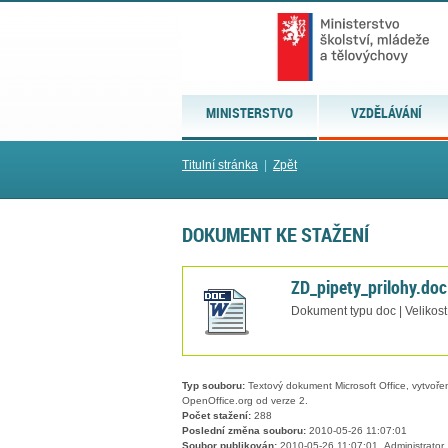
MINISTERSTVO
VZDĚLÁVÁNÍ
Titulní stránka
|
Zpět
DOKUMENT KE STAŽENÍ
ZD_pipety_prilohy.doc
Dokument typu doc | Velikost
Typ souboru:
Textový dokument Microsoft Office, vytvořený
OpenOffice.org od verze 2.
Počet stažení:
288
Poslední změna souboru:
2010-05-26 11:07:01
Soubor publikován:
2010-05-26 11:07:01, Administrator