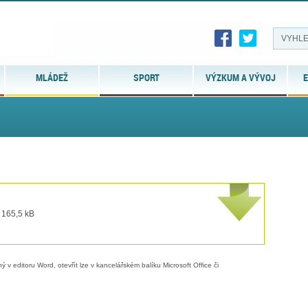
MLÁDEŽ
SPORT
VÝZKUM A VÝVOJ
E
 165,5 kB
 v editoru Word, otevřít lze v kancelářském balíku Microsoft Office či