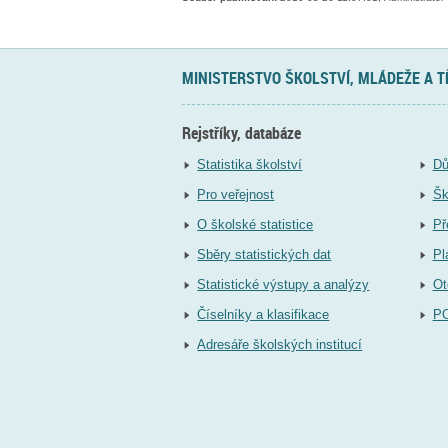
MINISTERSTVO ŠKOLSTVÍ, MLÁDEŽE A 
Rejstříky, databáze
Statistika školství
Dů
Pro veřejnost
Šk
O školské statistice
Př
Sběry statistických dat
Pl
Statistické výstupy a analýzy
Ot
Číselníky a klasifikace
P
Adresáře školských institucí