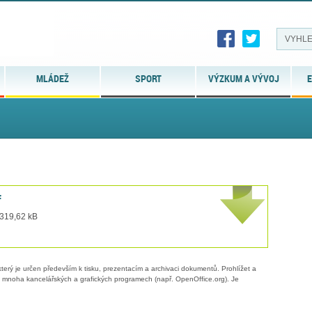
MLÁDEŽ
SPORT
VÝZKUM A VÝVOJ
E
f
 319,62 kB
erý je určen především k tisku, prezentacím a archivaci dokumentů. Prohlížet a
 v mnoha kancelářských a grafických programech (např. OpenOffice.org). Je