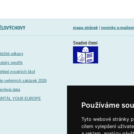
TĚLOVÝCHOVY
mapa stránek
|
novinky e-mailem
Snadné čtení
ležité odkazy
olský rejstřík
ehled vysokých škol
án veřejných zakázek 2026
evřená data
ORTÁL YOUR EUROPE
Používáme sou
Tyto webové stránky po
cílem vylepšení uživat
a reklam, analýzy návš