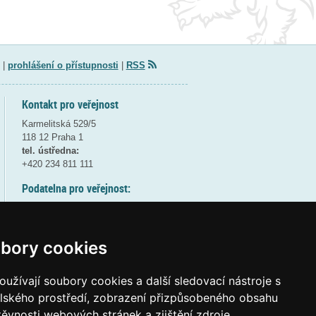
|
prohlášení o přístupnosti
|
RSS
Kontakt pro veřejnost
Karmelitská 529/5
118 12 Praha 1
tel. ústředna:
+420 234 811 111
Podatelna pro veřejnost:
pondělí a středa - 7:30-17:00
úterý a čtvrtek - 7:30-15:30
pátek - 7:30-14:00
bory cookies
8:30 - 9:30 - bezpečnostní přestávka
(více informací
ZDE
)
užívají soubory cookies a další sledovací nástroje s
elského prostředí, zobrazení přizpůsobeného obsahu
Elektronická podatelna:
těvnosti webových stránek a zjištění zdroje
posta@msmt
gov
cz