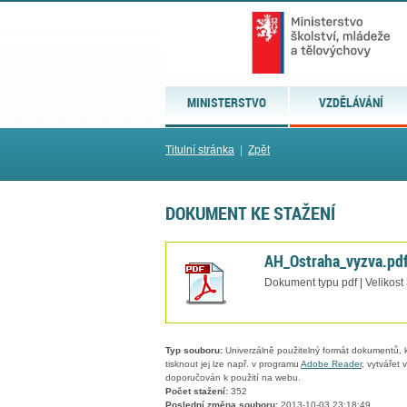
MINISTERSTVO
VZDĚLÁVÁNÍ
Titulní stránka
|
Zpět
DOKUMENT KE STAŽENÍ
AH_Ostraha_vyzva.pd
Dokument typu pdf | Velikost
Typ souboru:
Univerzálně použitelný formát dokumentů, kt
tisknout jej lze např. v programu
Adobe Reader
, vytvářet
doporučován k použití na webu.
Počet stažení:
352
Poslední změna souboru:
2013-10-03 23:18:49