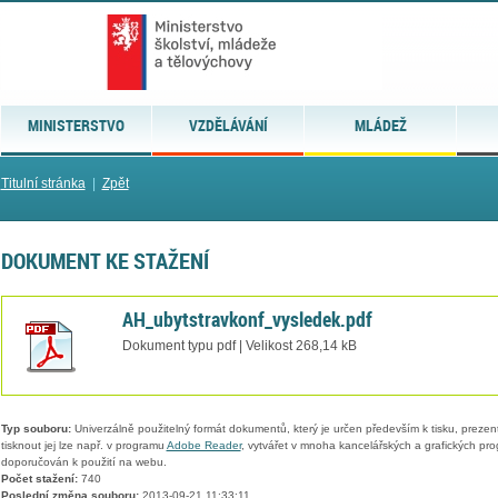
MINISTERSTVO
VZDĚLÁVÁNÍ
MLÁDEŽ
Titulní stránka
|
Zpět
DOKUMENT KE STAŽENÍ
AH_ubytstravkonf_vysledek.pdf
Dokument typu pdf | Velikost 268,14 kB
Typ souboru:
Univerzálně použitelný formát dokumentů, který je určen především k tisku, prezen
tisknout jej lze např. v programu
Adobe Reader
, vytvářet v mnoha kancelářských a grafických pr
doporučován k použití na webu.
Počet stažení:
740
Poslední změna souboru:
2013-09-21 11:33:11