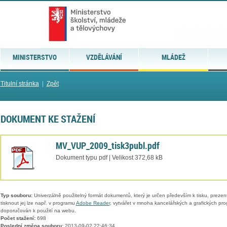
MINISTERSTVO
VZDĚLÁVÁNÍ
MLÁDEŽ
Titulní stránka
|
Zpět
DOKUMENT KE STAŽENÍ
MV_VUP_2009_tisk3publ.pdf
Dokument typu pdf | Velikost 372,68 kB
Typ souboru:
Univerzálně použitelný formát dokumentů, který je určen především k tisku, prezen
tisknout jej lze např. v programu
Adobe Reader
, vytvářet v mnoha kancelářských a grafických pr
doporučován k použití na webu.
Počet stažení:
698
Poslední změna souboru:
2013-09-02 22:46:34