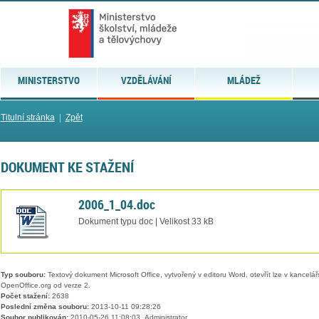
MINISTERSTVO
VZDĚLÁVÁNÍ
MLÁDEŽ
Titulní stránka
|
Zpět
DOKUMENT KE STAŽENÍ
2006_1_04.doc
Dokument typu doc | Velikost 33 kB
Typ souboru:
Textový dokument Microsoft Office, vytvořený v editoru Word, otevřít lze v kancelářs
OpenOffice.org od verze 2.
Počet stažení:
2638
Poslední změna souboru:
2013-10-11 09:28:26
Soubor publikován:
2010-05-26 11:08:03, Administrator