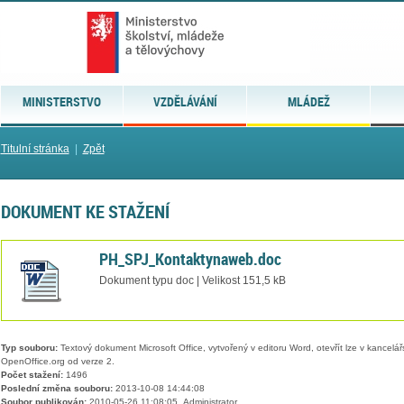
MINISTERSTVO
VZDĚLÁVÁNÍ
MLÁDEŽ
Titulní stránka
|
Zpět
DOKUMENT KE STAŽENÍ
PH_SPJ_Kontaktynaweb.doc
Dokument typu doc | Velikost 151,5 kB
Typ souboru:
Textový dokument Microsoft Office, vytvořený v editoru Word, otevřít lze v kancelářs
OpenOffice.org od verze 2.
Počet stažení:
1496
Poslední změna souboru:
2013-10-08 14:44:08
Soubor publikován:
2010-05-26 11:08:05, Administrator