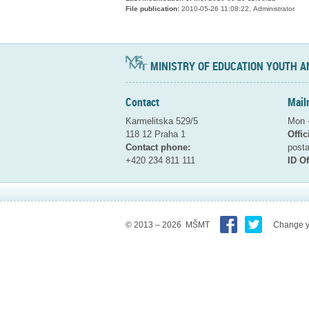
File publication:
2010-05-26 11:08:22, Administrator
MINISTRY OF EDUCATION YOUTH A
Contact
Mail
Karmelitska 529/5
Mon -
118 12 Praha 1
Offic
Contact phone:
pos
+420 234 811 111
ID Of
© 2013 – 2026 MŠMT
Change y