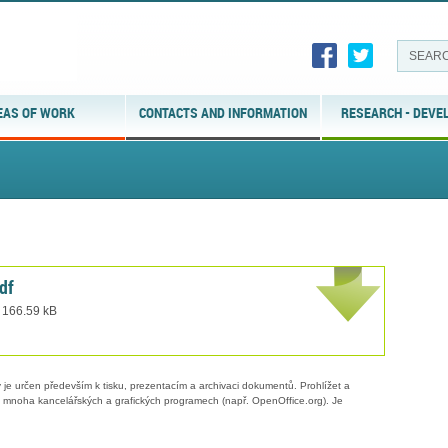
EAS OF WORK
CONTACTS AND INFORMATION
RESEARCH - DEVE
df
e 166.59 kB
 je určen především k tisku, prezentacím a archivaci dokumentů. Prohlížet a
 v mnoha kancelářských a grafických programech (např. OpenOffice.org). Je