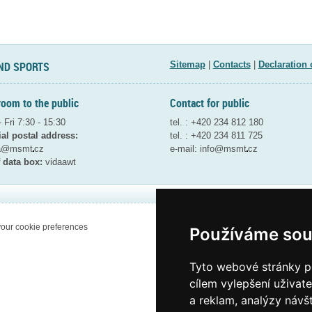
ND SPORTS
Sitemap
|
Contacts
|
Declaration 
room to the public
Contact for public
 Fri 7:30 - 15:30
tel. : +420 234 812 180
ial postal address:
tel. : +420 234 811 725
ta@msmt
cz
e-mail:
info@msmt
cz
 data box:
vidaawt
our cookie preferences
Používáme sou
Tyto webové stránky po
cílem vylepšení uživat
a reklam, analýzy návš