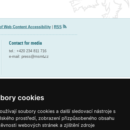
of Web Content Accessibility
|
RSS
Contact for media
tel.: +420 234 811 716
e-mail:
press@msmt
cz
Webdesign and webdeveloping by QCM
bory cookies
užívají soubory cookies a další sledovací nástroje s
elského prostředí, zobrazení přizpůsobeného obsahu
těvnosti webových stránek a zjištění zdroje