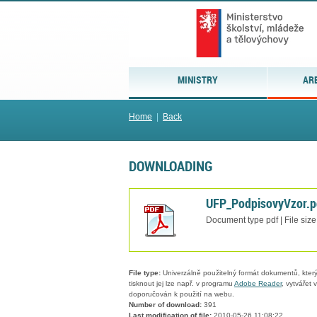
MINISTRY
AR
Home
|
Back
DOWNLOADING
UFP_PodpisovyVzor.p
Document type pdf | File siz
File type:
Univerzálně použitelný formát dokumentů, který
tisknout jej lze např. v programu
Adobe Reader
, vytvářet
doporučován k použití na webu.
Number of download:
391
Last modification of file:
2010-05-26 11:08:22