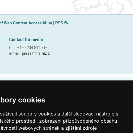
of Web Content Accessibility
|
RSS
Contact for media
tel.: +420 234 811 716
e-mail:
press@msmt
cz
Webdesign and webdeveloping by QCM
bory cookies
užívají soubory cookies a další sledovací nástroje s
elského prostředí, zobrazení přizpůsobeného obsahu
těvnosti webových stránek a zjištění zdroje