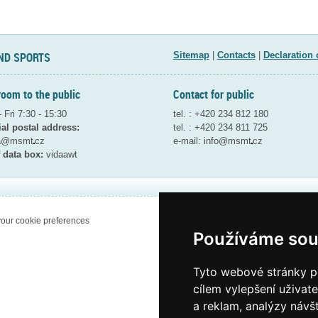
ND SPORTS
Sitemap
|
Contacts
|
Declaration 
room to the public
Contact for public
 Fri 7:30 - 15:30
tel. : +420 234 812 180
ial postal address:
tel. : +420 234 811 725
ta@msmt
cz
e-mail:
info@msmt
cz
 data box:
vidaawt
our cookie preferences
Používáme sou
Tyto webové stránky po
cílem vylepšení uživat
a reklam, analýzy návš