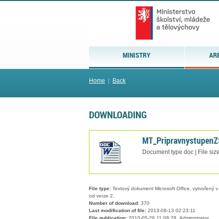
MINISTRY
AR
Home
|
Back
DOWNLOADING
MT_PripravnystupenZ
Document type doc | File siz
File type:
Textový dokument Microsoft Office, vytvořený v 
od verze 2.
Number of download:
370
Last modification of file:
2013-08-13 02:23:11
File publication:
2010-05-26 11:08:28, Administrator