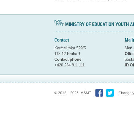
MINISTRY OF EDUCATION YOUTH A
Contact
Mail
Karmelitska 529/5
Mon -
118 12 Praha 1
Offic
Contact phone:
pos
+420 234 811 111
ID Of
© 2013 – 2026 MŠMT
Change y