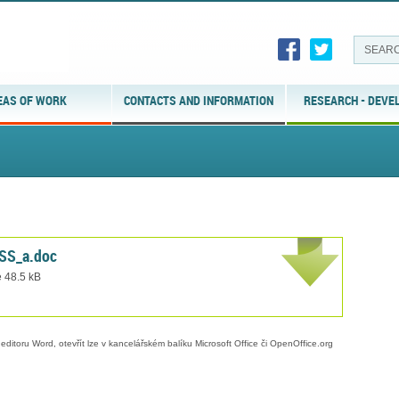
EAS OF WORK
CONTACTS AND INFORMATION
RESEARCH - DEVE
SS_a.doc
e 48.5 kB
editoru Word, otevřít lze v kancelářském balíku Microsoft Office či OpenOffice.org