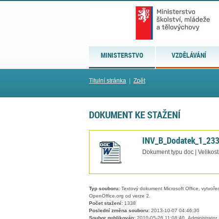
MINISTERSTVO
VZDĚLÁVÁNÍ
Titulní stránka
|
Zpět
DOKUMENT KE STAŽENÍ
INV_B_Dodatek_1_23
Dokument typu doc | Velikost
Typ souboru:
Textový dokument Microsoft Office, vytvořený
OpenOffice.org od verze 2.
Počet stažení:
1338
Poslední změna souboru:
2013-10-07 04:46:30
Soubor publikován:
2010-05-26 11:08:40, Administrator