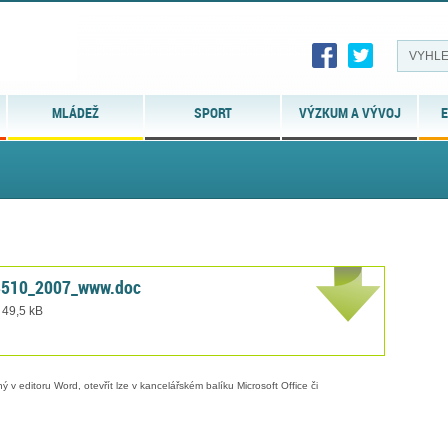
MLÁDEŽ
SPORT
VÝZKUM A VÝVOJ
E
3510_2007_www.doc
 49,5 kB
 v editoru Word, otevřít lze v kancelářském balíku Microsoft Office či