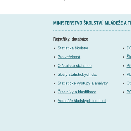
MINISTERSTVO ŠKOLSTVÍ, MLÁDEŽE A 
Rejstříky, databáze
Statistika školství
Dů
Pro veřejnost
Šk
O školské statistice
Př
Sběry statistických dat
Pl
Statistické výstupy a analýzy
Ot
Číselníky a klasifikace
P
Adresáře školských institucí