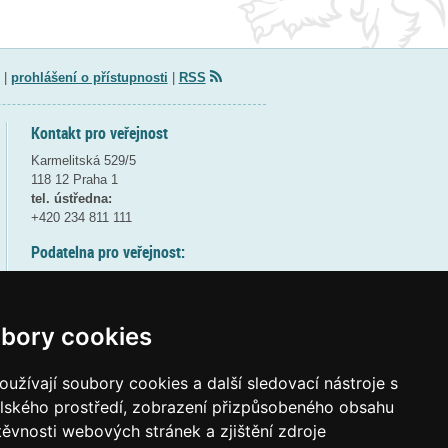
|
prohlášení o přístupnosti
|
RSS
Kontakt pro veřejnost
Karmelitská 529/5
118 12 Praha 1
tel. ústředna:
+420 234 811 111
Podatelna pro veřejnost:
pondělí a středa - 7:30-17:00
úterý a čtvrtek - 7:30-15:30
pátek - 7:30-14:00
bory cookies
8:30 - 9:30 - bezpečnostní přestávka
(více informací
ZDE
)
užívají soubory cookies a další sledovací nástroje s
elského prostředí, zobrazení přizpůsobeného obsahu
Elektronická podatelna:
těvnosti webových stránek a zjištění zdroje
posta@msmt
gov
cz