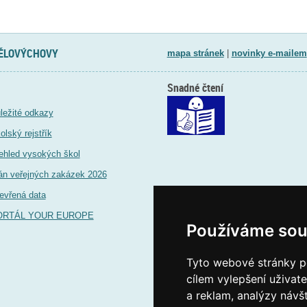
TĚLOVÝCHOVY
mapa stránek
|
novinky e-mailem
Snadné čtení
ležité odkazy
olský rejstřík
ehled vysokých škol
án veřejných zakázek 2026
evřená data
ORTÁL YOUR EUROPE
Používáme sou
Tyto webové stránky po
cílem vylepšení uživat
a reklam, analýzy návš