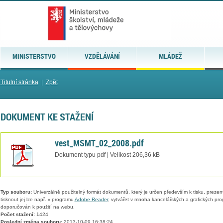
MINISTERSTVO
VZDĚLÁVÁNÍ
MLÁDEŽ
Titulní stránka
|
Zpět
DOKUMENT KE STAŽENÍ
vest_MSMT_02_2008.pdf
Dokument typu pdf | Velikost 206,36 kB
Typ souboru:
Univerzálně použitelný formát dokumentů, který je určen především k tisku, prezen
tisknout jej lze např. v programu
Adobe Reader
, vytvářet v mnoha kancelářských a grafických pr
doporučován k použití na webu.
Počet stažení:
1424
Poslední změna souboru:
2013-10-09 16:38:24