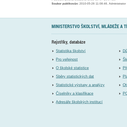
Soubor publikován:
2010-05-26 11:08:46, Administrator
MINISTERSTVO ŠKOLSTVÍ, MLÁDEŽE A 
Rejstříky, databáze
Statistika školství
Dů
Pro veřejnost
Šk
O školské statistice
Př
Sběry statistických dat
Pl
Statistické výstupy a analýzy
Ot
Číselníky a klasifikace
P
Adresáře školských institucí