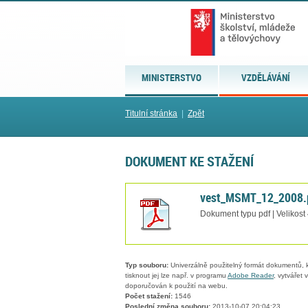
MINISTERSTVO
VZDĚLÁVÁNÍ
Titulní stránka
|
Zpět
DOKUMENT KE STAŽENÍ
vest_MSMT_12_2008.
Dokument typu pdf | Velikost
Typ souboru:
Univerzálně použitelný formát dokumentů, kt
tisknout jej lze např. v programu
Adobe Reader
, vytvářet
doporučován k použití na webu.
Počet stažení:
1546
Poslední změna souboru:
2013-10-07 20:04:23