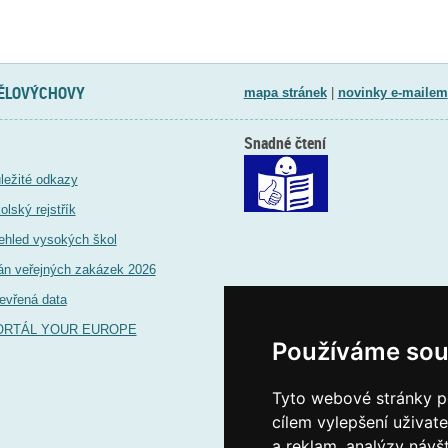
TĚLOVÝCHOVY
mapa stránek
|
novinky e-mailem
Snadné čtení
ležité odkazy
olský rejstřík
ehled vysokých škol
án veřejných zakázek 2026
evřená data
ORTÁL YOUR EUROPE
Používáme sou
Tyto webové stránky po
cílem vylepšení uživat
a reklam, analýzy návš