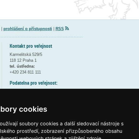
|
prohlášení o přístupnosti
|
RSS
Kontakt pro veřejnost
Karmelitská 529/5
118 12 Praha 1
tel. ústředna:
+420 234 811 111
Podatelna pro veřejnost:
pondělí a středa - 7:30-17:00
úterý a čtvrtek - 7:30-15:30
pátek - 7:30-14:00
bory cookies
8:30 - 9:30 - bezpečnostní přestávka
(více informací
ZDE
)
užívají soubory cookies a další sledovací nástroje s
elského prostředí, zobrazení přizpůsobeného obsahu
Elektronická podatelna:
těvnosti webových stránek a zjištění zdroje
posta@msmt
gov
cz