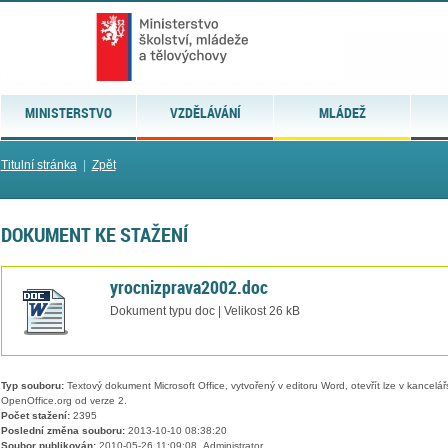
MINISTERSTVO
VZDĚLÁVÁNÍ
MLÁDEŽ
Titulní stránka
|
Zpět
DOKUMENT KE STAŽENÍ
yrocnizprava2002.doc
Dokument typu doc | Velikost 26 kB
Typ souboru:
Textový dokument Microsoft Office, vytvořený v editoru Word, otevřít lze v kancelářs
OpenOffice.org od verze 2.
Počet stažení:
2395
Poslední změna souboru:
2013-10-10 08:38:20
Soubor publikován:
2010-05-26 11:09:08, Administrator