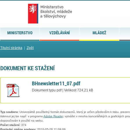
MINISTERSTVO
VZDĚLÁVÁNÍ
MLÁDEŽ
Titulní stránka
|
Zpět
DOKUMENT KE STAŽENÍ
BHnewsletter11_07.pdf
Dokument typu pdf | Velikost 724,21 kB
Typ souboru:
Univerzálně použitelný formát dokumentů, který je určen především k tisku, prezen
tisknout jej lze např. v programu
Adobe Reader
, vytvářet v mnoha kancelářských a grafických pr
doporučován k použití na webu.
Počet stažení:
374
Poslední změna souboru:
2010-05-26 11:09:09