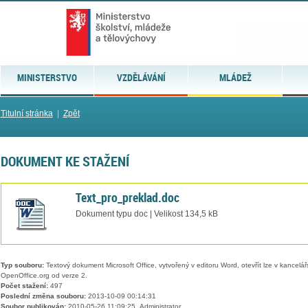
MINISTERSTVO
VZDĚLÁVÁNÍ
MLÁDEŽ
Titulní stránka
|
Zpět
DOKUMENT KE STAŽENÍ
Text_pro_preklad.doc
Dokument typu doc | Velikost 134,5 kB
Typ souboru:
Textový dokument Microsoft Office, vytvořený v editoru Word, otevřít lze v kancelářs
OpenOffice.org od verze 2.
Počet stažení:
497
Poslední změna souboru:
2013-10-09 00:14:31
Soubor publikován:
2010-05-26 11:09:25, Administrator