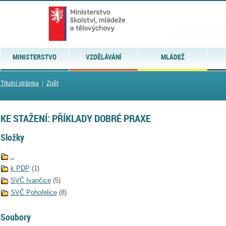
MINISTERSTVO
VZDĚLÁVÁNÍ
MLÁDEŽ
Titulní stránka
|
Zpět
KE STAŽENÍ: PŘÍKLADY DOBRÉ PRAXE
Složky
..
k PDP
(1)
SVČ Ivančice
(5)
SVČ Pohořelice
(8)
Soubory