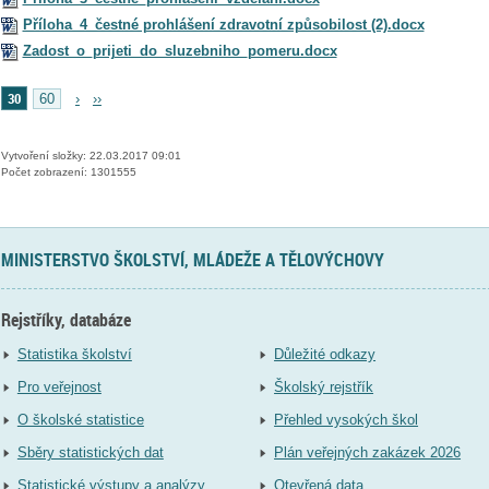
Příloha_4_čestné prohlášení zdravotní způsobilost (2).docx
Zadost_o_prijeti_do_sluzebniho_pomeru.docx
30
60
›
››
Vytvoření složky: 22.03.2017 09:01
Počet zobrazení: 1301555
MINISTERSTVO ŠKOLSTVÍ, MLÁDEŽE A TĚLOVÝCHOVY
Rejstříky, databáze
Statistika školství
Důležité odkazy
Pro veřejnost
Školský rejstřík
O školské statistice
Přehled vysokých škol
Sběry statistických dat
Plán veřejných zakázek 2026
Statistické výstupy a analýzy
Otevřená data