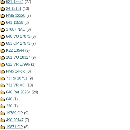
621 13634
(27)
24 13191
(10)
NM5 12320
(7)
641 11539
(8)
17607 NAU
(9)
640 VO 17073
(9)
653 OP 17573
(7)
K22 13544
(9)
101 VO 18327
(9)
612 VŘ 17996
(1)
NM5 2-kolo
(8)
73 Řo 18751
(9)
731 VŘ VO
(10)
640 Ref 20234
(24)
640
(1)
230
(1)
19789 OP
(9)
490 20147
(7)
19871 OP
(8)