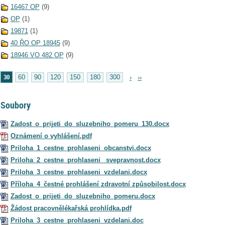
16467 OP
(9)
OP
(1)
19871
(1)
40 ŘO OP 18945
(9)
18946 VO 482 OP
(9)
30
60
90
120
150
180
300
›
››
Soubory
Zadost_o_prijeti_do_sluzebniho_pomeru_130.docx
Oznámení o vyhlášení.pdf
Priloha_1_cestne_prohlaseni_obcanstvi.docx
Priloha_2_cestne_prohlaseni_ svepravnost.docx
Priloha_3_cestne_prohlaseni_vzdelani.docx
Příloha_4_čestné prohlášení zdravotní způsobilost.docx
Zadost_o_prijeti_do_sluzebniho_pomeru.docx
Žádost pracovnělékařská prohlídka.pdf
Priloha_3_cestne_prohlaseni_vzdelani.doc