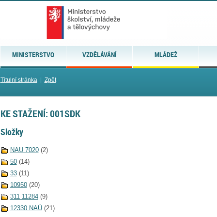
MINISTERSTVO
VZDĚLÁVÁNÍ
MLÁDEŽ
Titulní stránka
|
Zpět
KE STAŽENÍ: 001SDK
Složky
NAU 7020
(2)
50
(14)
33
(11)
10950
(20)
311 11284
(9)
12330 NAÚ
(21)