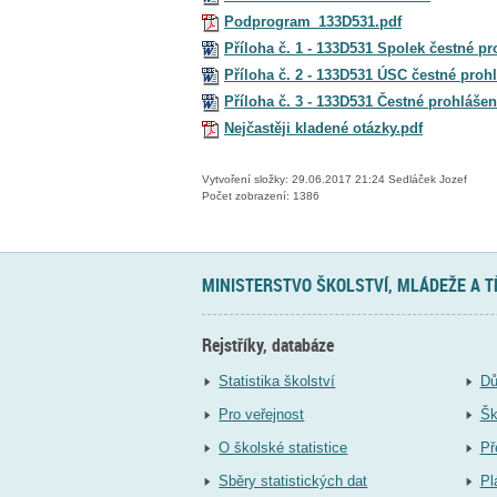
Podprogram_133D531.pdf
Příloha č. 1 - 133D531 Spolek čestné p
Příloha č. 2 - 133D531 ÚSC čestné proh
Příloha č. 3 - 133D531 Čestné prohláše
Nejčastěji kladené otázky.pdf
Vytvoření složky: 29.06.2017 21:24 Sedláček Jozef
Počet zobrazení: 1386
MINISTERSTVO ŠKOLSTVÍ, MLÁDEŽE A 
Rejstříky, databáze
Statistika školství
Dů
Pro veřejnost
Šk
O školské statistice
Př
Sběry statistických dat
Pl