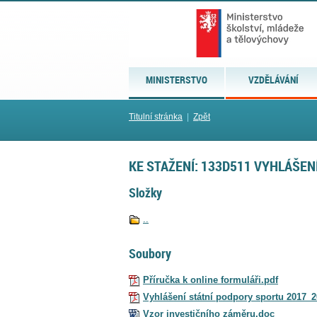
MINISTERSTVO
VZDĚLÁVÁNÍ
Titulní stránka
|
Zpět
KE STAŽENÍ: 133D511 VYHLÁŠEN
Složky
..
Soubory
Příručka k online formuláři.pdf
Vyhlášení státní podpory sportu 2017_2
Vzor investičního záměru.doc