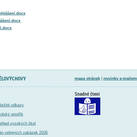
rohlášení.docx
lášení.docx
ní.docx
TĚLOVÝCHOVY
mapa stránek
|
novinky e-mailem
Snadné čtení
ležité odkazy
olský rejstřík
ehled vysokých škol
án veřejných zakázek 2026