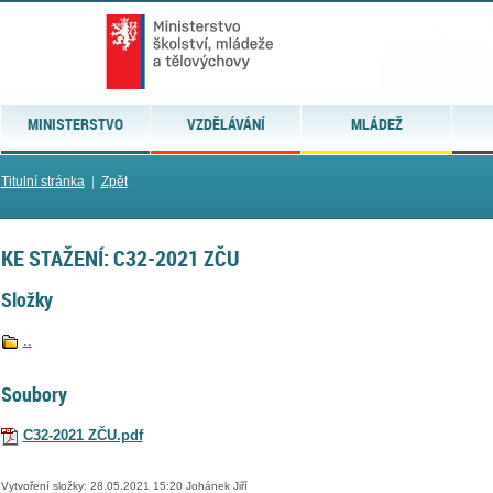
MINISTERSTVO
VZDĚLÁVÁNÍ
MLÁDEŽ
Titulní stránka
|
Zpět
KE STAŽENÍ: C32-2021 ZČU
Složky
..
Soubory
C32-2021 ZČU.pdf
Vytvoření složky: 28.05.2021 15:20 Johánek Jiří