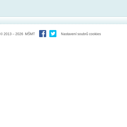
© 2013 – 2026 MŠMT
Nastavení soubrů cookies