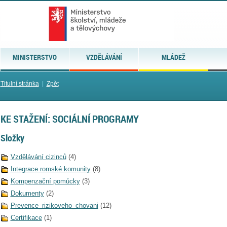
MINISTERSTVO
VZDĚLÁVÁNÍ
MLÁDEŽ
Titulní stránka
|
Zpět
KE STAŽENÍ: SOCIÁLNÍ PROGRAMY
Složky
Vzdělávání cizinců
(4)
Integrace romské komunity
(8)
Kompenzační pomůcky
(3)
Dokumenty
(2)
Prevence_rizikoveho_chovani
(12)
Certifikace
(1)