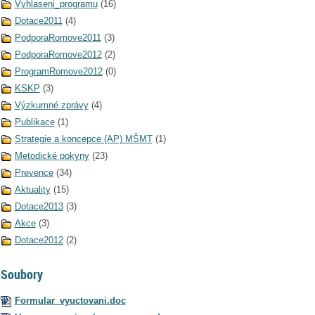
Vyhlaseni_programu
(16)
Dotace2011
(4)
PodporaRomove2011
(3)
PodporaRomove2012
(2)
ProgramRomove2012
(0)
KSKP
(3)
Výzkumné zprávy
(4)
Publikace
(1)
Strategie a koncepce (AP) MŠMT
(1)
Metodické pokyny
(23)
Prevence
(34)
Aktuality
(15)
Dotace2013
(3)
Akce
(3)
Dotace2012
(2)
Soubory
Formular_vyuctovani.doc