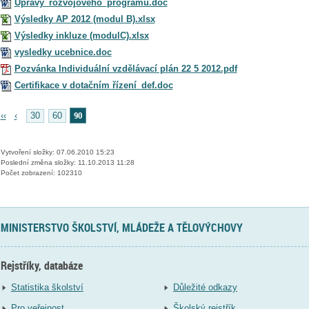
Upravy_rozvojoveho_programu.doc
Výsledky AP 2012 (modul B).xlsx
Výsledky inkluze (modulC).xlsx
vysledky ucebnice.doc
Pozvánka Individuální vzdělávací plán 22 5 2012.pdf
Certifikace v dotačním řízení_def.doc
90
‹‹
‹
30
60
Vytvoření složky: 07.06.2010 15:23
Poslední změna složky: 11.10.2013 11:28
Počet zobrazení: 102310
MINISTERSTVO ŠKOLSTVÍ, MLÁDEŽE A TĚLOVÝCHOVY
Rejstříky, databáze
Statistika školství
Důležité odkazy
Pro veřejnost
Školský rejstřík