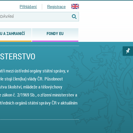
Přihlášení
Registrace
U A ZAHRANIČÍ
FONDY EU
ISTERSTVO
ří mezi ústřední orgány státní správy, v
ele stojí člen(ka) vlády ČR. Působnost
stva školství, mládeže a tělovýchovy
 zákon č. 2/1969 Sb., o zřízení ministerstev a
středních orgánů státní správy ČR v aktuálním