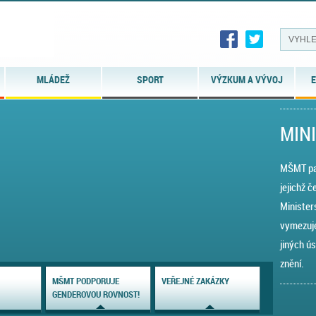
MLÁDEŽ
SPORT
VÝZKUM A VÝVOJ
E
MIN
MŠMT pat
jejichž č
Minister
vymezuje
jiných ú
znění.
MŠMT PODPORUJE
VEŘEJNÉ ZAKÁZKY
GENDEROVOU ROVNOST!