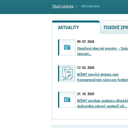
Titulní stránka
⁄
Ministerstvo
AKTUALITY
TISKOVÉ ZP
09. 07. 2026
Opatření obecné povahy – Spá
obvody...
12. 02. 2026
MŠMT otevírá debatu nad
Kompetenčním rámcem ředitel
21. 10. 2025
MŠMT posiluje podporu dětské
duševního zdraví: podpoří síť...