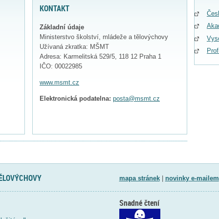
KONTAKT
Čes
Aka
Základní údaje
Ministerstvo školství, mládeže a tělovýchovy
Vys
Užívaná zkratka: MŠMT
Pro
Adresa: Karmelitská 529/5, 118 12 Praha 1
IČO: 00022985
www.msmt.cz
Elektronická podatelna:
posta@msmt.cz
TĚLOVÝCHOVY
mapa stránek
|
novinky e-mailem
Snadné čtení