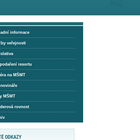
ladní informace
žby veřejnosti
slativa
podaření resortu
iéra na MŠMT
 novináře
y MŠMT
derová rovnost
hiv
TÉ ODKAZY