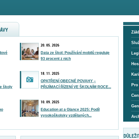
RÁVY
Zák
Slu
20. 05. 2026
dové
Data ze škol: Používání mobilů reguluje
Legi
93 procent z nich
Hos
18. 11. 2025
Kar
OPATŘENÍ OBECNÉ POVAHY –
Pro
e školy
PŘIJÍMACÍ ŘÍZENÍ VE ŠKOLNÍM ROCE...
Cen
10. 09. 2025
Gen
ho
Education at a Glance 2025: Podíl
vysokoškolsky vzdělaných...
Arc
DŮLEŽI