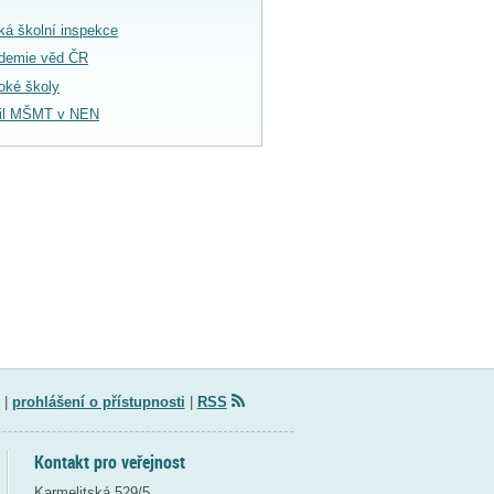
ká školní inspekce
demie věd ČR
oké školy
fil MŠMT v NEN
|
prohlášení o přístupnosti
|
RSS
Kontakt pro veřejnost
Karmelitská 529/5