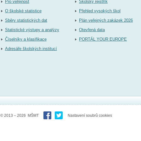
Pro veřejnost
Školský rejstřík
O školské statistice
Přehled vysokých škol
Sběry statistických dat
Plán veřejných zakázek 2026
Statistické výstupy a analýzy
Otevřená data
Číselníky a klasifikace
PORTÁL YOUR EUROPE
Adresáře školských institucí
© 2013 – 2026 MŠMT
Nastavení soubrů cookies