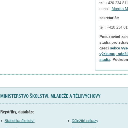
tel: +420 234 81
e-mail:
Monika.M
sekretariát:
tel.: +420 234 81
Posuzování zah
studia pro zdrav
gesci
sekce vys
výzkumu, odděl
studia
. Podrobn
MINISTERSTVO ŠKOLSTVÍ, MLÁDEŽE A TĚLOVÝCHOVY
Rejstříky, databáze
Statistika školství
Důležité odkazy