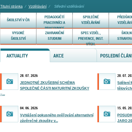
Titulní stránka
⁄
Vzdělávání
⁄
Střední vzdělávání
PEDAGOGIČTÍ
SPOLEČNÉ
PŘEDŠKO
ŠKOLSTVÍ V ČR
PRACOVNÍCI A
VZDĚLÁVÁNÍ
VZDĚLÁV
PRACOVNICE
VYSOKÉ
ZAHRANIČNÍ
SPEC.VZDĚL.,
ŠKOLN
ŠKOLSTVÍ
STUDIUM
PREVENCE, INST.
STRAVOV
VÝCH.
AKTUALITY
AKCE
POSLEDNÍ ČLÁN
28. 07. 2026
28. 07. 2
JEDNOTNÉ ZKUŠEBNÍ SCHÉMA
Sdělení 
SPOLEČNÉ ČÁSTI MATURITNÍ ZKOUŠKY
tělových
–...
04. 06. 2026
15. 05. 2
Vyhlášení pokusného ověřování alternativní
POSUDK
závěrečné zkoušky v...
JARO 2