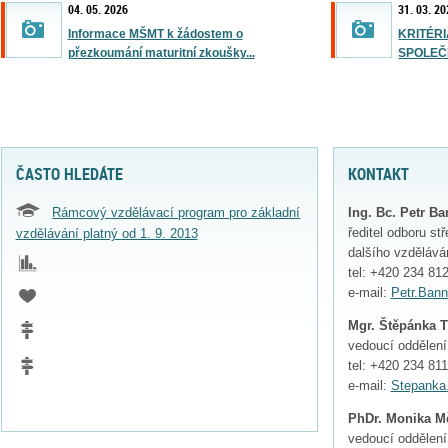
04. 05. 2026
31. 03. 2
Informace MŠMT k žádostem o
KRITÉR
přezkoumání maturitní zkoušky...
SPOLEČN
ČASTO HLEDÁTE
KONTAKT
Rámcový vzdělávací program pro základní
Ing. Bc. Petr Ba
ředitel odboru st
vzdělávání platný od 1. 9. 2013
dalšího vzdělává
tel: +420 234 81
e-mail:
Petr.Ban
Mgr. Štěpánka 
vedoucí oddělen
tel: +420 234 81
e-mail:
Stepanka
PhDr. Monika M
vedoucí oddělení