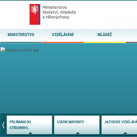
MINISTERSTVO
VZDĚLÁVÁNÍ
MLÁDEŽ
NÍ
PŘIJÍMÁNÍ DO
STÁTNÍ MATURITY
JAZYKOVÉ VZDĚLÁVÁ
STŘEDNÍHO...