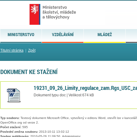
MINISTERSTVO
VZDĚLÁVÁNÍ
MLÁDEŽ
Titulní stránka
|
Zpět
DOKUMENT KE STAŽENÍ
19231_09_26_Limity_regulace_zam.Rgs_USC_za
Dokument typu doc | Velikost 674 kB
Typ souboru:
Textový dokument Microsoft Office, vytvořený v editoru Word, otevřít lze v kancelářs
OpenOffice.org od verze 2.
Počet stažení:
595
Poslední změna souboru:
2013-10-11 13:02:12
Soubor publikován:
2010-05-26 11:09:50, Administrator