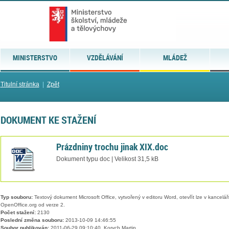
MINISTERSTVO
VZDĚLÁVÁNÍ
MLÁDEŽ
Titulní stránka
|
Zpět
DOKUMENT KE STAŽENÍ
Prázdniny trochu jinak XIX.doc
Dokument typu doc | Velikost 31,5 kB
Typ souboru:
Textový dokument Microsoft Office, vytvořený v editoru Word, otevřít lze v kancelářs
OpenOffice.org od verze 2.
Počet stažení:
2130
Poslední změna souboru:
2013-10-09 14:46:55
Soubor publikován:
2011-06-29 09:10:40, Korych Martin