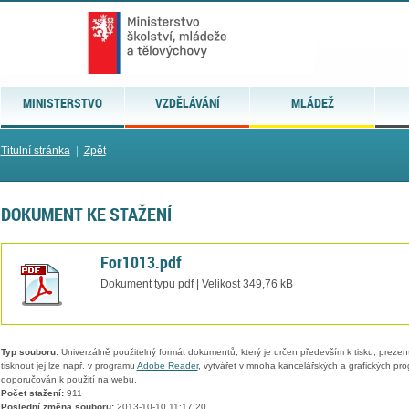
MINISTERSTVO
VZDĚLÁVÁNÍ
MLÁDEŽ
Titulní stránka
|
Zpět
DOKUMENT KE STAŽENÍ
For1013.pdf
Dokument typu pdf | Velikost 349,76 kB
Typ souboru:
Univerzálně použitelný formát dokumentů, který je určen především k tisku, prezen
tisknout jej lze např. v programu
Adobe Reader
, vytvářet v mnoha kancelářských a grafických pr
doporučován k použití na webu.
Počet stažení:
911
Poslední změna souboru:
2013-10-10 11:17:20